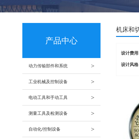
机床和
产品中心
设计费用
设计风格
>
动力传输部件和系统
>
工业机械及控制设备
>
电动工具和手动工具
>
测量工具及检测设备
>
自动化/控制设备