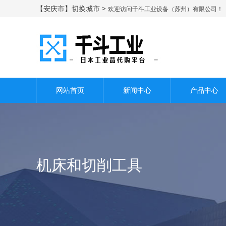
【安庆市】切换城市 >
欢迎访问千斗工业设备（苏州）有限公司！
网站首页
新闻中心
产品中心
机床和切削工具