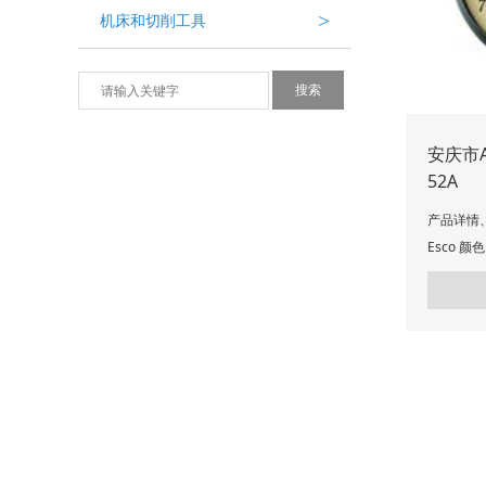
>
机床和切削工具
安庆市A
52A
产品详情
Esco 颜色.