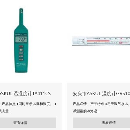
SKUL 温湿度计TA411CS
安庆市ASKUL 温度计GRS10
产品特点 ●同时显示温度和湿度。 ●
产品详情、产品特点 ●用于调节水温。
测量...
浮测量的沐浴温...
查看详情
查看详情