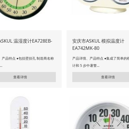
SKUL 温湿度计EA728EB-
安庆市ASKUL 模拟温度计
EA742MK-80
、产品特点 ●包括壁挂孔 制造商名称
产品详情、产品特点 ●集成了简单的
..
计和 5 步中暑警...
查看详情
查看详情