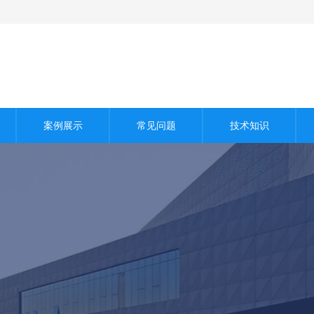
案例展示
常见问题
技术知识