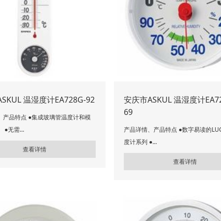
SKUL 温湿度计EA728G-92
安庆市ASKUL 温湿度计EA72
69
、产品特点 ●集成玻璃管温度计和模
●无需...
产品详情、产品特点 ●数字易读的LUC
度计系列 ●...
查看详情
查看详情