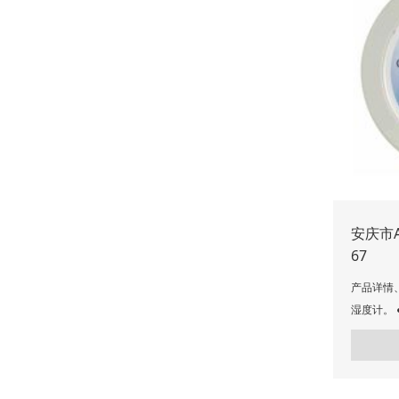
安庆市A
67
产品详情
湿度计。 ●