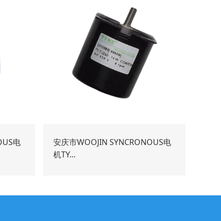
OUS电
安庆市WOOJIN SYNCRONOUS电
机TY...