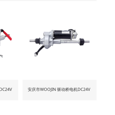
C24V
安庆市WOOJIN 驱动桥电机DC24V