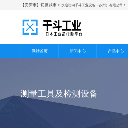
【安庆市】切换城市 >
欢迎访问千斗工业设备（苏州）有限公司！
网站首页
新闻中心
产品中心
测量工具及检测设备