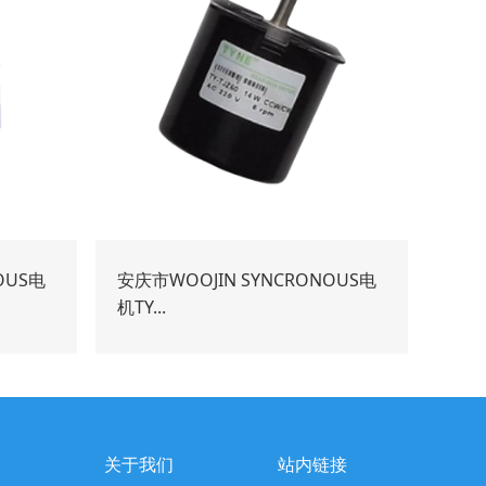
OUS电
安庆市WOOJIN SYNCRONOUS电
机TY...
关于我们
站内链接