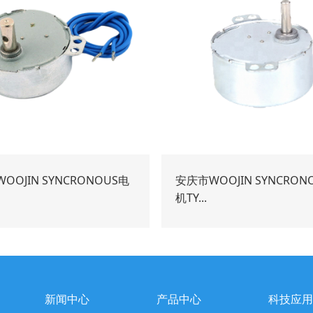
OOJIN SYNCRONOUS电
安庆市WOOJIN SYNCRON
机TY...
新闻中心
产品中心
科技应用