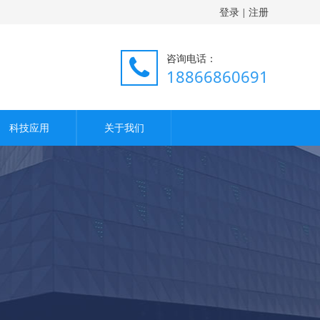
登录
注册
|
咨询电话：
18866860691
科技应用
关于我们