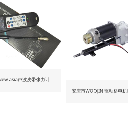
ew asia声波皮带张力计
安庆市WOOJIN 驱动桥电机D