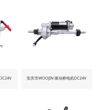
C24V
安庆市WOOJIN 驱动桥电机DC24V