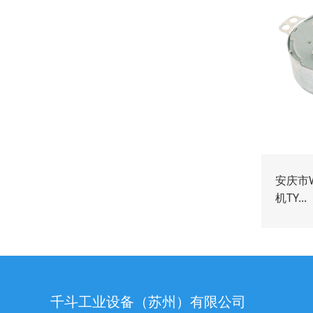
安庆市W
机TY...
千斗工业设备（苏州）有限公司