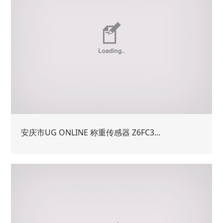
安庆市UG ONLINE 称重传感器 Z6FC3...