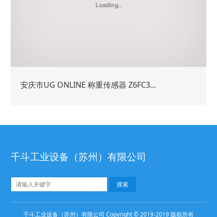
安庆市UG ONLINE 称重传感器 Z6FC3...
千斗工业设备（苏州）有限公司
千斗工业设备（苏州）有限公司 Copyright © 2019-2019 版权所有