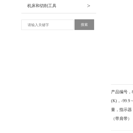
>
机床和切削工具
产品编号，8
(K)，-9
量，指示器，附
（带肩带）